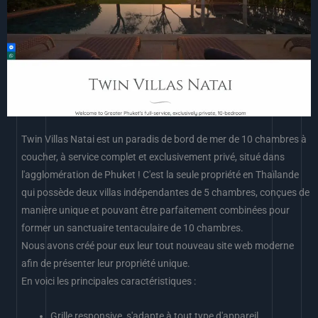
Twin Villas Natai est un paradis de bord de mer de 10 chambres à
coucher, à service complet et exclusivement privé, situé dans
l'agglomération de Phuket ! C'est la seule propriété en Thaïlande
qui possède deux villas indépendantes de 5 chambres, conçues de
manière unique et pouvant être parfaitement combinées pour
former un sanctuaire tentaculaire de 10 chambres.
Nous avons créé pour eux leur tout nouveau site web moderne
afin de présenter leur propriété unique.
En voici les principales caractéristiques :
Grille responsive, s'adapte à tout type d'appareil