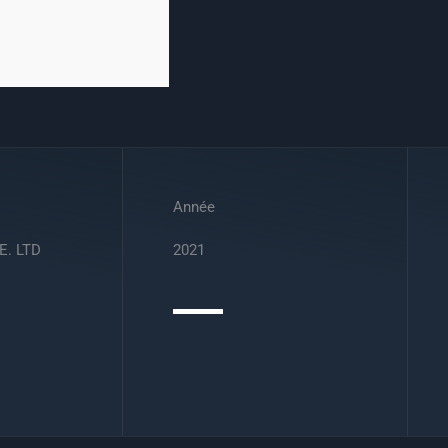
Année
E. LTD
2021