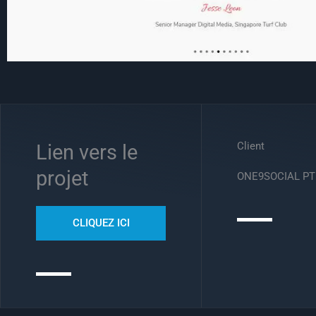
Client
Lien vers le
projet
ONE9SOCIAL PT
CLIQUEZ ICI