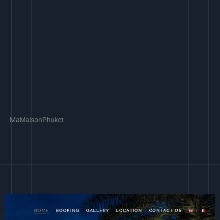
MaMaisonPhuket