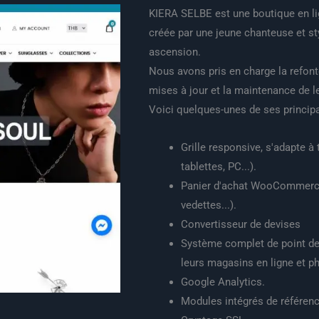
KIERA SELBE est une boutique en l
créée par une jeune chanteuse et sty
ascension.
Nous avons pris en charge la refont
mises à jour et la maintenance de l
Voici quelques-unes de ses principa
Grille responsive, s'adapte à
tablettes, PC...).
Panier d'achat WooCommerce 
vedettes...).
Convertisseur de devises
Système complet de point de 
leurs magasins en ligne et p
Google Analytics.
Modules intégrés de référen