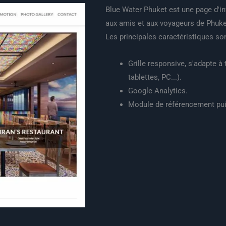
Blue Water Phuket est une page d'i
aux amis et aux voyageurs de Phuke
Les principales caractéristiques son
Grille responsive, s'adapte à
tablettes, PC...).
Google Analytics.
Module de référencement pui